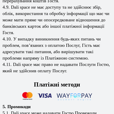
перерахування коштів Гостя.
4.9.
Dali
space
не має доступу та не здійснює збір,
облік, використання та обробку інформації що має чи
може мати пряме чи опосередковане відношення до
банківських карток або іншої платіжної інформації
Гостя.
4.10. У випадку виникнення будь-яких питань чи
проблем, пов’язаних з оплатою Послуг, Гість має
адресувати такі питання, або вирішувати такі
проблеми напряму із Платіжною системою.
4.11.
Dali
space
має право не надавати Послуги Гостю,
який не здійснив оплату Послуг.
Платіжні методи
5. Промокоди
5.1.
Dali
space
може надавати Гостю Промокоди.