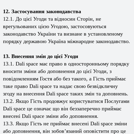
12. Застосування законодавства
12.1. До цієї Угоди та відносин Сторін, не
врегульованих цією Угодою, застосовуються
законодавство України та визнане в установленому
порядку державою Україна міжнародне законодавство.
13. Внесення змін до цієї Угоди
13.1.
Dali
space
має право в односторонньому порядку
вносити зміни або доповнення до цієї Угоди, з
повідомленням Гостя або без такого, а Гість приймає
таке право
Dali
space
та надає свою безвідкличну
згоду на внесення
Dali
space
таких змін та доповнень.
13.2. Якщо Гість продовжує користуватися Послугами
Dali
space
це означає що він беззаперечно приймає
внесені
Dali
space
зміни або доповнення.
13.3. Якщо Гість не приймає внесені
Dali
space
зміни
або доповнення, він зобов’язаний оповістити про це