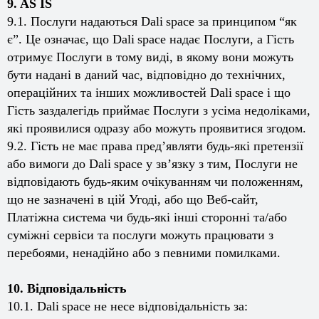
9. AS IS
9.1. Послуги надаються
Dali
space
за принципом “як
є”. Це означає, що
Dali
space
надає Послуги, а Гість
отримує Послуги в тому виді, в якому вони можуть
бути надані в даний час, відповідно до технічних,
операційних та інших можливостей
Dali
space
і що
Гість заздалегідь приймає Послуги з усіма недоліками,
які проявилися одразу або можуть проявитися згодом.
9.2. Гість не має права пред’являти будь-які претензії
або вимоги до
Dali
space
у зв’язку з тим, Послуги не
відповідають будь-яким очікуванням чи положенням,
що не зазначені в цій Угоді, або що Веб-сайт,
Платіжна система чи будь-які інші сторонні та/або
суміжні сервіси та послуги можуть працювати з
перебоями, ненадійно або з певними помилками.
10. Відповідальність
10.1.
Dali
space
не несе відповідальність за: