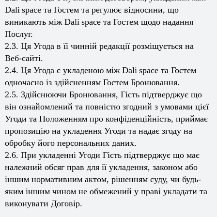
Dali
space
та Гостем та регулює відносини, що
виникають між
Dali
space
та Гостем щодо надання
Послуг.
2.3. Ця Угода в її чинній редакції розміщується на
Веб-сайті.
2.4. Ця Угода є укладеною між
Dali
space
та Гостем
одночасно із здійсненням Гостем Бронювання.
2.5. Здійснюючи Бронювання, Гість підтверджує що
він ознайомлений та повністю згодний з умовами цієї
Угоди та Положенням про конфіденційність, приймає
пропозицію на укладення Угоди та надає згоду на
обробку його персональних даних.
2.6. При укладенні Угоди Гість підтверджує що має
належний обсяг прав для її укладення, законом або
іншим нормативним актом, рішенням суду, чи будь-
яким іншим чином не обмежений у праві укладати та
виконувати Договір.