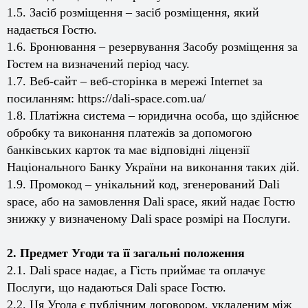
1.5. Засіб розміщення – засіб розміщення, який
надається Гостю.
1.6. Бронювання – резервування Засобу розміщення за
Гостем на визначений період часу.
1.7. Веб-сайт – веб-сторінка в мережі Internet за
посиланням: https://dali-space.com.ua/
1.8. Платіжна система – юридична особа, що здійснює
обробку та виконання платежів за допомогою
банківських карток та має відповідні ліцензії
Національного Банку України на виконання таких дій.
1.9. Промокод – унікальний код, згенерований
Dali
space
, або на замовлення
Dali
space
, який надає Гостю
знижку у визначеному
Dali
space
розмірі на Послуги.
2. Предмет Угоди та її загальні положення
2.1.
Dali
space
надає, а Гість приймає та оплачує
Послуги, що надаються
Dali
space
Гостю.
2.2. Ця Угода є публічним договором, укладеним між