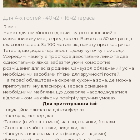
Для 4-х гостей • 40м2 + 16м2 тераса
Глемп
Намет для сімейного відпочинку розташований в
мальовничому місці серед сосен. Всього за 50 метрів від
власного озера. За 100 метрів від намету протікає річка
Тетерів, що додає чарівності цьому куточку природи.
Усередині намету є просторе двоспальне ліжко та два
односпальних ліжка, забезпечуючи комфортне
розміщення для всієї родини. Санвузол обладнаний усіма
необхідними засобами гігієни для зручності гостей.
На терасі облаштована окрема кухонна зона, де можна
приготувати їжу власноруч. Тераса оснащена
необхідними меблями, що дозволяє насолоджуватися
відпочинком на свіжому повітрі у зручних умовах.
Для приготування їжі:
•Індукційна плитка на дві конфорки
•Каструля, сковорідка
•Тарілки (глибокі та мілкі), чашки, склянки, бокали
•Столові та чайні ложки, виделки, ніж
•Капсульна кавова машина (капсули надаємо)
•Електрочайник, чорний і зелений чай, цукор