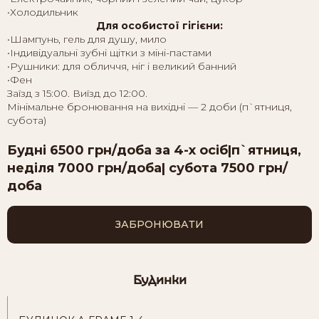
•Холодильник
Для особистої гігієни:
•Шампунь, гель для душу, мило
•Індивідуальні зубні щітки з міні-пастами
•Рушники: для обличчя, ніг і великий банний
•Фен
Заїзд з 15:00. Виїзд до 12:00.
Мінімальне бронювання на вихідні — 2 доби (п`ятниця,
субота)
Будні 6500 грн/доба за 4-х осіб|п`ятниця,
неділя 7000 грн/доба| субота 7500 грн/
доба
ЗАБРОНЮВАТИ
Будинки